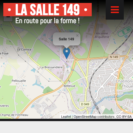
+
−
×
Salle 149
Leaflet
|
OpenStreetMap
contributors,
CC-BY-SA